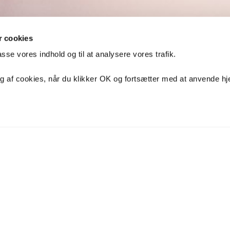
 cookies
passe vores indhold og til at analysere vores trafik.
dag d. 7/8-26
ug af cookies, når du klikker OK og fortsætter med at anvende 
nderværker
m mennesker.
ænder, så de ikke bryder sig
patienter.