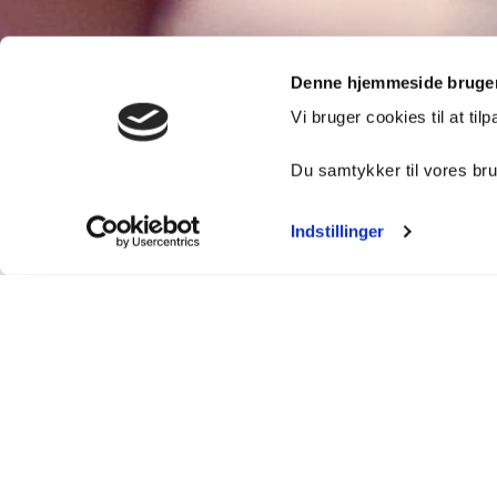
Denne hjemmeside bruger
Vi bruger cookies til at til
Klinikken holder lukket fre
Du samtykker til vores br
Indstillinger
Et smil kan gøre u
Det siges, at smilet er den korteste afstand melle
Desværre er nogle mennesker utilfredse med deres t
om at smile. Vi vil gerne se glade smil hos alle vore 