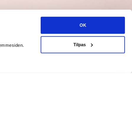
OK
Tilpas
hjemmesiden.